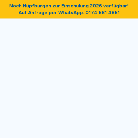
Noch Hüpfburgen zur Einschulung 2026 verfügbar!
Auf Anfrage per WhatsApp: 0174 681 4861