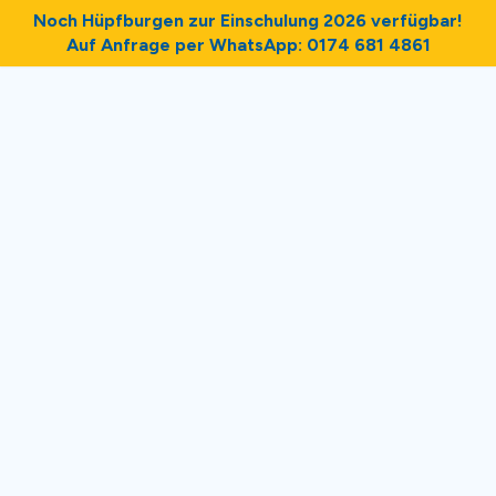
Noch Hüpfburgen zur Einschulung 2026 verfügbar!
Auf Anfrage per WhatsApp: 0174 681 4861