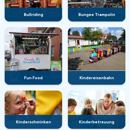
Bullriding
Bungee Trampolin
Fun Food
Kindereisenbahn
Kinderschminken
Kinderbetreuung