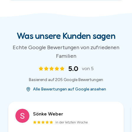
Sönke Weber
in der letzten Woche
Super netter Kontakt, unkompliziert und preiswert,
hier würde ich jederzeit wieder eine Hüpfburg
ausleihen! Danke!
1
/
54
(
54
Bewertungen)
Bewertungen und Sternebewertungen werden von Google bereitgestellt.
Aktuelle Bewertungen auf Google Maps ansehen
.