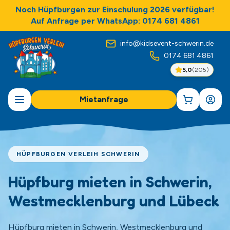
Noch Hüpfburgen zur Einschulung 2026 verfügbar!
Auf Anfrage per WhatsApp: 0174 681 4861
info@kidsevent-schwerin.de
0174 681 4861
5,0
(
205
)
Mietanfrage
HÜPFBURGEN VERLEIH SCHWERIN
Hüpfburg mieten in Schwerin,
Westmecklenburg und Lübeck
Hüpfburg mieten in Schwerin, Westmecklenburg und