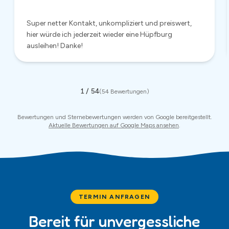
TERMIN ANFRAGEN
Bereit für unvergessliche
Momente?
Jetzt unverbindlich anfragen – wir antworten in der Regel
innerhalb von 24 Stunden.
Mietanfrage
Anrufen
:
0174 681 4861
WhatsApp
✓ Antwort innerhalb 24 Stunden · ✓ Keine Anzahlung nötig · ✓