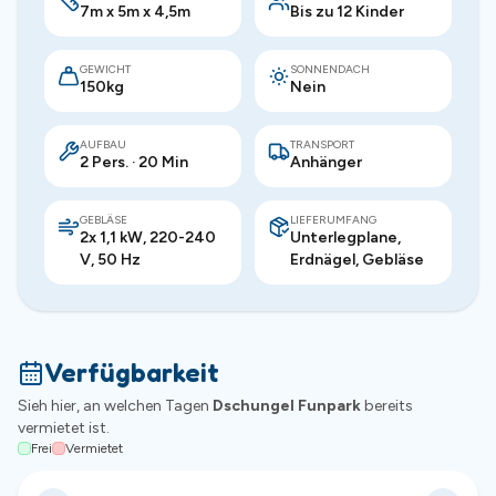
7m x 5m x 4,5m
Bis zu 12 Kinder
GEWICHT
SONNENDACH
150kg
Nein
AUFBAU
TRANSPORT
2 Pers. · 20 Min
Anhänger
GEBLÄSE
LIEFERUMFANG
2x 1,1 kW, 220-240
Unterlegplane,
V, 50 Hz
Erdnägel, Gebläse
Verfügbarkeit
Sieh hier, an welchen Tagen
Dschungel Funpark
bereits
vermietet ist.
Frei
Vermietet