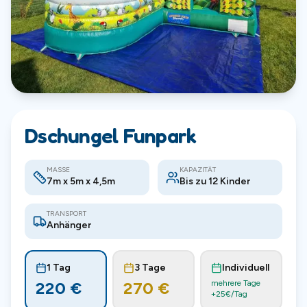
Dschungel Funpark
MASSE
KAPAZITÄT
7m x 5m x 4,5m
Bis zu 12 Kinder
TRANSPORT
Anhänger
1 Tag
3 Tage
Individuell
220
€
270
€
mehrere Tage
+
25
€/Tag