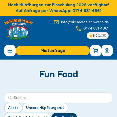
Noch Hüpfburgen zur Einschulung 2026 verfügbar!
Auf Anfrage per WhatsApp: 0174 681 4861
info@kidsevent-schwerin.de
0174 681 4861
5,0
(
205
)
Mietanfrage
Fun Food
Alle
Unsere Hüpfburgen
54
37