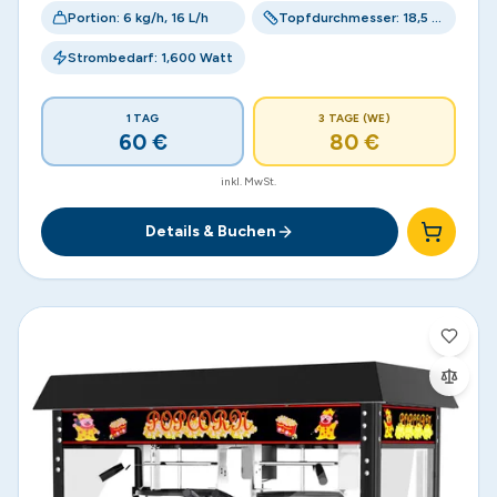
Portion: 6 kg/h, 16 L/h
Topfdurchmesser: 18,5 cm
Strombedarf: 1,600 Watt
1 TAG
3 TAGE (WE)
60
€
80
€
inkl. MwSt.
Details & Buchen