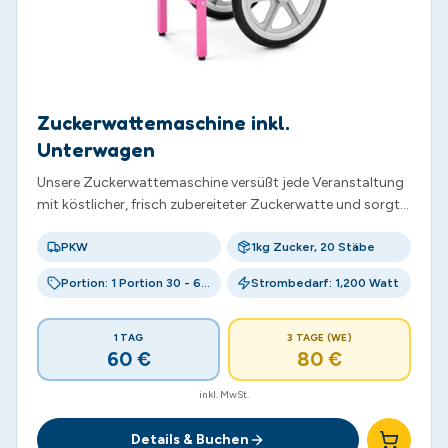
Zuckerwattemaschine inkl.
Unterwagen
Unsere Zuckerwattemaschine versüßt jede Veranstaltung
mit köstlicher, frisch zubereiteter Zuckerwatte und sorgt
für strahlende Gesichter bei Groß und Klein.
PKW
1kg Zucker, 20 Stäbe
Portion: 1 Portion 30 - 60 s
Strombedarf: 1,200 Watt
1 TAG
3 TAGE (WE)
60
€
80
€
inkl. MwSt.
Details & Buchen