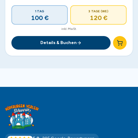
1 TAG
3 TAGE (WE)
100
€
120
€
inkl. MwSt.
Details & Buchen