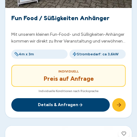
Fun Food / Süßigkeiten Anhänger
Mit unserem kleinen Fun-Food- und Süßigkeiten-Anhänger
kommen wir direkt zu Ihrer Veranstaltung und verwöhnen
die kleinen Besucher mit frischer Zuckerwatte, leckerem
Popcorn, eiskaltem Slush, duftenden Waffeln und vielen
4m x 3m
Strombedarf: ca 3,6kW
weiteren süßen Leckereien.
INDIVIDUELL
Preis auf Anfrage
Individuelle Konditionen nach Rücksprache
Details & Anfragen