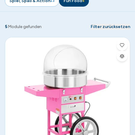
Spiel, Spaß & Action
Fun Food
13
5
5
Module
gefunden
Filter zurücksetzen