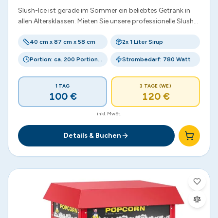
Slush-Ice ist gerade im Sommer ein beliebtes Getränk in
allen Altersklassen. Mieten Sie unsere professionelle Slush-
Maschine für fast alle Ansprüche.
40 cm x 87 cm x 58 cm
2x 1 Liter Sirup
Portion: ca. 200 Portionen / Stunde
Strombedarf: 780 Watt
1 TAG
3 TAGE (WE)
100
€
120
€
inkl. MwSt.
Details & Buchen