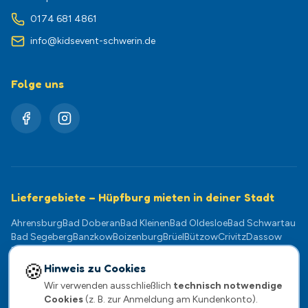
0174 681 4861
info@kidsevent-schwerin.de
Folge uns
Liefergebiete – Hüpfburg mieten in deiner Stadt
Ahrensburg
Bad Doberan
Bad Kleinen
Bad Oldesloe
Bad Schwartau
Bad Segeberg
Banzkow
Boizenburg
Brüel
Bützow
Crivitz
Dassow
Dömitz
Eutin
Gadebusch
Geesthacht
Goldberg
Grevesmühlen
Güstrow
Hagenow
Klütz
Kühlungsborn
Lauenburg
Ludwigslust
🍪
Hinweis zu Cookies
Lübeck
Lübz
Lützow
Mölln
Neukloster
Neustadt-Glewe
Norderstedt
Wir verwenden ausschließlich
technisch notwendige
Pampow
Parchim
Plate
Plau am See
Ratzeburg
Rehna
Reinfeld
Cookies
(z. B. zur Anmeldung am Kundenkonto).
Rostock
Scharbeutz
Schwaan
Schwarzenbek
Schwerin
Sternberg