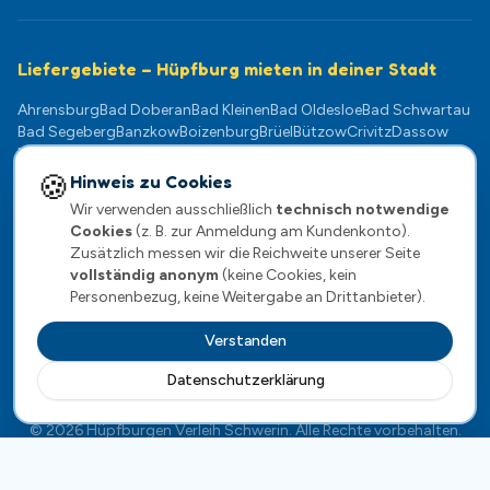
Liefergebiete – Hüpfburg mieten in deiner Stadt
Ahrensburg
Bad Doberan
Bad Kleinen
Bad Oldesloe
Bad Schwartau
Bad Segeberg
Banzkow
Boizenburg
Brüel
Bützow
Crivitz
Dassow
Dömitz
Eutin
Gadebusch
Geesthacht
Goldberg
Grevesmühlen
Güstrow
Hagenow
Klütz
Kühlungsborn
Lauenburg
Ludwigslust
🍪
Hinweis zu Cookies
Lübeck
Lübz
Lützow
Mölln
Neukloster
Neustadt-Glewe
Norderstedt
Wir verwenden ausschließlich
technisch notwendige
Pampow
Parchim
Plate
Plau am See
Ratzeburg
Rehna
Reinfeld
Cookies
(z. B. zur Anmeldung am Kundenkonto).
Rostock
Scharbeutz
Schwaan
Schwarzenbek
Schwerin
Sternberg
Zusätzlich messen wir die Reichweite unserer Seite
Stockelsdorf
Stralendorf
Teterow
Timmendorfer Strand
vollständig anonym
(keine Cookies, kein
Travemünde
Warnemünde
Wentorf
Wismar
Wittenburg
Zarrentin
Personenbezug, keine Weitergabe an Drittanbieter).
Verstanden
Datenschutzerklärung
Impressum
·
Datenschutz
·
AGB
·
Widerrufsrecht
©
2026
Hüpfburgen Verleih Schwerin
. Alle Rechte vorbehalten.
Menü
Anrufen
WhatsApp
Anfrage