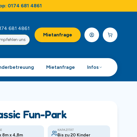
pp: 0174 681 4861
174 681 4861
Mietanfrage
empfehlen uns
nderbetreuung
Mietanfrage
Infos
assic Fun-Park
E
KAPAZITÄT
x 8m x 4,8m
Bis zu 20 Kinder