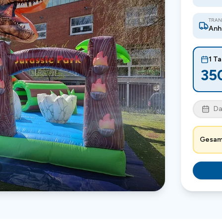
TRAN
Anh
1 T
35
Da
Gesam