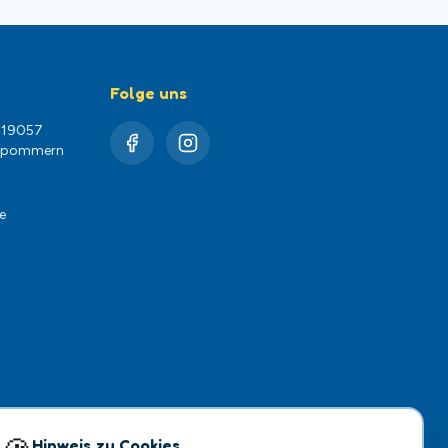
Folge uns
, 19057
orpommern
e
Hinweis zu Cookies