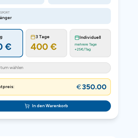
SPORT
änger
ag
3 Tage
Individuell
0
€
400
€
mehrere Tage
+
25
€/Tag
tum wählen
350.00
tpreis:
In den Warenkorb