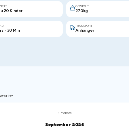
ZITÄT
GEWICHT
zu 20 Kinder
270kg
AU
TRANSPORT
rs. · 30 Min
Anhänger
tet ist.
3
Monate
September
2026