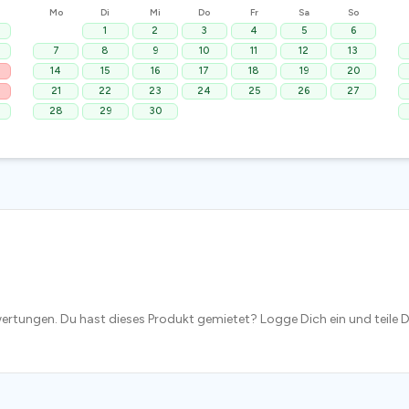
Mo
Di
Mi
Do
Fr
Sa
So
1
2
3
4
5
6
7
8
9
10
11
12
13
14
15
16
17
18
19
20
21
22
23
24
25
26
27
28
29
30
ertungen. Du hast dieses Produkt gemietet? Logge Dich ein und teile D