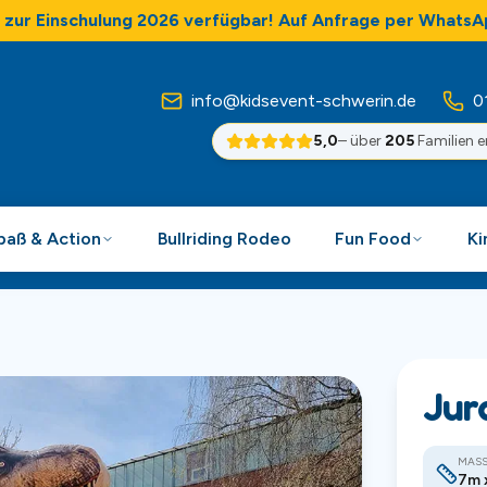
zur Einschulung 2026 verfügbar! Auf Anfrage per WhatsA
info@kidsevent-schwerin.de
0
5,0
– über
205
Familien 
Spaß & Action
Bullriding Rodeo
Fun Food
Ki
Jur
MASS
7m 