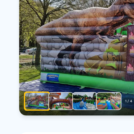
1
/
4