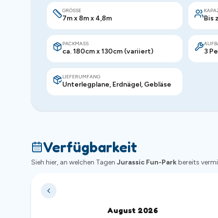
GRÖSSE
KAPA
7m x 8m x 4,8m
Bis 
PACKMASS
AUFB
ca. 180cm x 130cm (variiert)
3 Pe
LIEFERUMFANG
Unterlegplane, Erdnägel, Gebläse
Verfügbarkeit
Sieh hier, an welchen Tagen
Jurassic Fun-Park
bereits vermie
August
2026