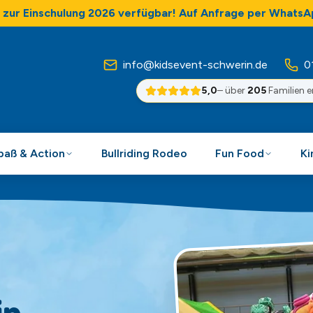
zur Einschulung 2026 verfügbar! Auf Anfrage per WhatsA
info@kidsevent-schwerin.de
0
5,0
– über
205
Familien 
Spaß & Action
Bullriding Rodeo
Fun Food
Ki
in