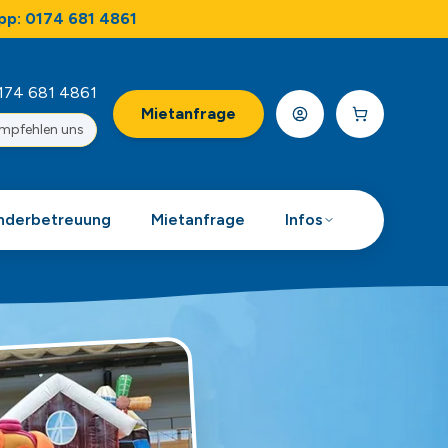
pp: 0174 681 4861
174 681 4861
Mietanfrage
empfehlen uns
nderbetreuung
Mietanfrage
Infos