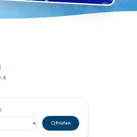
n
n &
)
Prüfen