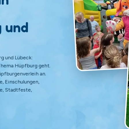
 und
g und Lübeck:
 Thema Hüpfburg geht.
üpfburgenverleih an.
e, Einschulungen,
e, Stadtfeste,