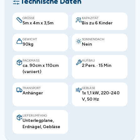
Technische Daten
GRÖSSE
KAPAZITÄT
5m x 4m x 3,5m
Bis zu 6 Kinder
GEWICHT
SONNENDACH
90kg
Nein
PACKMASS
AUFBAU
ca. 90cm x 110cm
2 Pers. · 15 Min
(variiert)
TRANSPORT
GEBLÄSE
Anhänger
1x 1,1 kW, 220-240
V, 50 Hz
LIEFERUMFANG
Unterlegplane,
Erdnägel, Gebläse