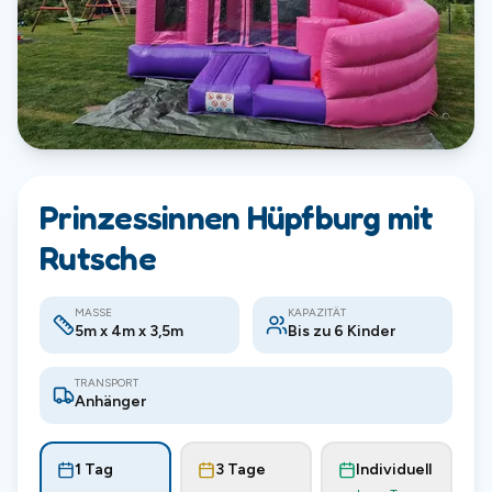
Prinzessinnen Hüpfburg mit
Rutsche
MASSE
KAPAZITÄT
5m x 4m x 3,5m
Bis zu 6 Kinder
TRANSPORT
Anhänger
1 Tag
3 Tage
Individuell