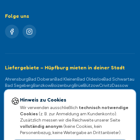
Folge uns
Liefergebiete – Hüpfburg mieten in deiner Stadt
Ahrensburg
Bad Doberan
Bad Kleinen
Bad Oldesloe
Bad Schwartau
Bad Segeberg
Banzkow
Boizenburg
Brüel
Bützow
Crivitz
Dassow
Dömitz
Eutin
Gadebusch
Geesthacht
Goldberg
Grevesmühlen
Güstrow
Hagenow
Klütz
Kühlungsborn
Lauenburg
Ludwigslust
🍪
Hinweis zu Cookies
Lübeck
Lübz
Lützow
Mölln
Neukloster
Neustadt-Glewe
Norderstedt
Wir verwenden ausschließlich
technisch notwendige
Pampow
Parchim
Plate
Plau am See
Ratzeburg
Rehna
Reinfeld
Cookies
(z. B. zur Anmeldung am Kundenkonto).
Rostock
Scharbeutz
Schwaan
Schwarzenbek
Schwerin
Sternberg
Zusätzlich messen wir die Reichweite unserer Seite
Stockelsdorf
Stralendorf
Teterow
Timmendorfer Strand
vollständig anonym
(keine Cookies, kein
Travemünde
Warnemünde
Wentorf
Wismar
Wittenburg
Zarrentin
Personenbezug, keine Weitergabe an Drittanbieter).