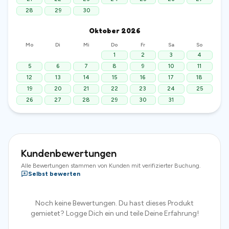
28
29
30
Oktober
2026
Mo
Di
Mi
Do
Fr
Sa
So
1
2
3
4
5
6
7
8
9
10
11
12
13
14
15
16
17
18
19
20
21
22
23
24
25
26
27
28
29
30
31
Kundenbewertungen
Alle Bewertungen stammen von Kunden mit verifizierter Buchung.
Selbst bewerten
Noch keine Bewertungen. Du hast dieses Produkt
gemietet? Logge Dich ein und teile Deine Erfahrung!