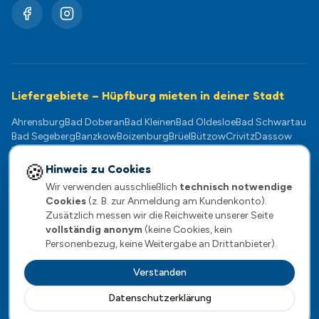
Liefergebiete – Hüpfburg mieten in deiner Stadt
Ahrensburg
Bad Doberan
Bad Kleinen
Bad Oldesloe
Bad Schwartau
Bad Segeberg
Banzkow
Boizenburg
Brüel
Bützow
Crivitz
Dassow
Dömitz
Eutin
Gadebusch
Geesthacht
Goldberg
Grevesmühlen
Güstrow
Hagenow
Klütz
Kühlungsborn
Lauenburg
Ludwigslust
🍪
Hinweis zu Cookies
Lübeck
Lübz
Lützow
Mölln
Neukloster
Neustadt-Glewe
Norderstedt
Wir verwenden ausschließlich
technisch notwendige
Pampow
Parchim
Plate
Plau am See
Ratzeburg
Rehna
Reinfeld
Cookies
(z. B. zur Anmeldung am Kundenkonto).
Rostock
Scharbeutz
Schwaan
Schwarzenbek
Schwerin
Sternberg
Zusätzlich messen wir die Reichweite unserer Seite
Stockelsdorf
Stralendorf
Teterow
Timmendorfer Strand
vollständig anonym
(keine Cookies, kein
Travemünde
Warnemünde
Wentorf
Wismar
Wittenburg
Zarrentin
Personenbezug, keine Weitergabe an Drittanbieter).
Verstanden
Datenschutzerklärung
Impressum
·
Datenschutz
·
AGB
·
Widerrufsrecht