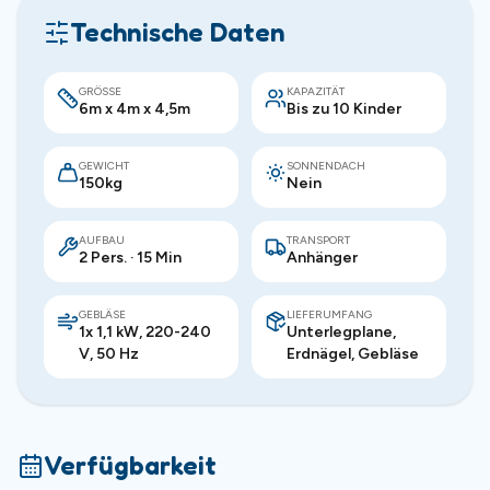
Technische Daten
GRÖSSE
KAPAZITÄT
6m x 4m x 4,5m
Bis zu 10 Kinder
GEWICHT
SONNENDACH
150kg
Nein
AUFBAU
TRANSPORT
2 Pers. · 15 Min
Anhänger
GEBLÄSE
LIEFERUMFANG
1x 1,1 kW, 220-240
Unterlegplane,
V, 50 Hz
Erdnägel, Gebläse
Verfügbarkeit