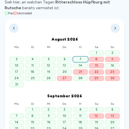
Sieh hier, an welchen Tagen
Ritterschloss Hüpfburg mit
Rutsche
bereits vermietet ist.
Frei
Vermietet
August
2026
Mo
Di
Mi
Do
Fr
Sa
So
1
2
3
4
5
6
7
8
9
10
11
12
13
14
15
16
17
18
19
20
21
22
23
24
25
26
27
28
29
30
31
September
2026
Mo
Di
Mi
Do
Fr
Sa
So
1
2
3
4
5
6
7
8
9
10
11
12
13
14
15
16
17
18
19
20
21
22
23
24
25
26
27