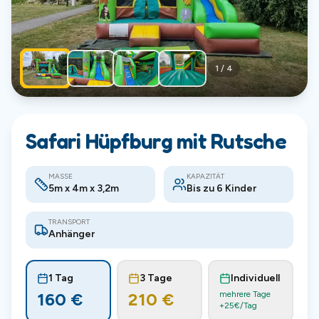
1
/
4
Safari Hüpfburg mit Rutsche
MASSE
KAPAZITÄT
5m x 4m x 3,2m
Bis zu 6 Kinder
TRANSPORT
Anhänger
1 Tag
3 Tage
Individuell
160
€
210
€
mehrere Tage
+
25
€/Tag