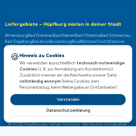
Liefergebiete – Hüpfburg mieten in deiner Stadt
Ahrensburg
Bad Doberan
Bad Kleinen
Bad Oldesloe
Bad Schwartau
Bad Segeberg
Banzkow
Boizenburg
Brüel
Bützow
Crivitz
Dassow
Dömitz
Eutin
Gadebusch
Geesthacht
Goldberg
Grevesmühlen
Güstrow
Hagenow
Klütz
Kühlungsborn
Lauenburg
Ludwigslust
🍪
Hinweis zu Cookies
Lübeck
Lübz
Lützow
Mölln
Neukloster
Neustadt-Glewe
Norderstedt
Wir verwenden ausschließlich
technisch notwendige
Pampow
Parchim
Plate
Plau am See
Ratzeburg
Rehna
Reinfeld
Cookies
(z. B. zur Anmeldung am Kundenkonto).
Rostock
Scharbeutz
Schwaan
Schwarzenbek
Schwerin
Sternberg
Zusätzlich messen wir die Reichweite unserer Seite
Stockelsdorf
Stralendorf
Teterow
Timmendorfer Strand
vollständig anonym
(keine Cookies, kein
Travemünde
Warnemünde
Wentorf
Wismar
Wittenburg
Zarrentin
Personenbezug, keine Weitergabe an Drittanbieter).
Verstanden
Datenschutzerklärung
Impressum
·
Datenschutz
·
AGB
·
Widerrufsrecht
©
2026
Hüpfburgen Verleih Schwerin
. Alle Rechte vorbehalten.
Menü
Anrufen
WhatsApp
Anfrage