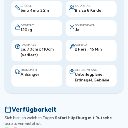
GRÖSSE
KAPAZITÄT
5m x 4m x 3,2m
Bis zu 6 Kinder
GEWICHT
SONNENDACH
120kg
Ja
PACKMASS
AUFBAU
ca. 70cm x 110cm
2 Pers. · 15 Min
(variiert)
TRANSPORT
LIEFERUMFANG
Anhänger
Unterlegplane,
Erdnägel, Gebläse
Verfügbarkeit
Sieh hier, an welchen Tagen
Safari Hüpfburg mit Rutsche
bereits vermietet ist.