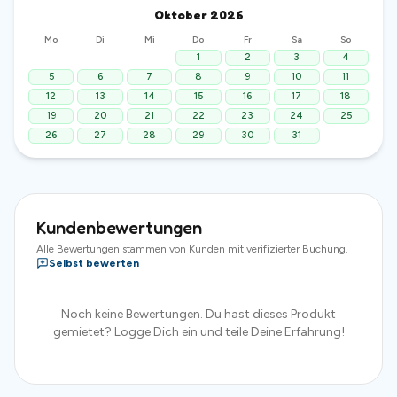
Oktober
2026
Mo
Di
Mi
Do
Fr
Sa
So
1
2
3
4
5
6
7
8
9
10
11
12
13
14
15
16
17
18
19
20
21
22
23
24
25
26
27
28
29
30
31
Kundenbewertungen
Alle Bewertungen stammen von Kunden mit verifizierter Buchung.
Selbst bewerten
Noch keine Bewertungen. Du hast dieses Produkt
gemietet? Logge Dich ein und teile Deine Erfahrung!