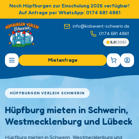
Noch Hüpfburgen zur Einschulung 2026 verfügbar!
Auf Anfrage per WhatsApp: 0174 681 4861
info@kidsevent-schwerin.de
0174 681 4861
5,0
(
205
)
Mietanfrage
HÜPFBURGEN VERLEIH SCHWERIN
Hüpfburg mieten in Schwerin,
Westmecklenburg und Lübeck
Hüpfburg mieten in Schwerin, Westmecklenburg und