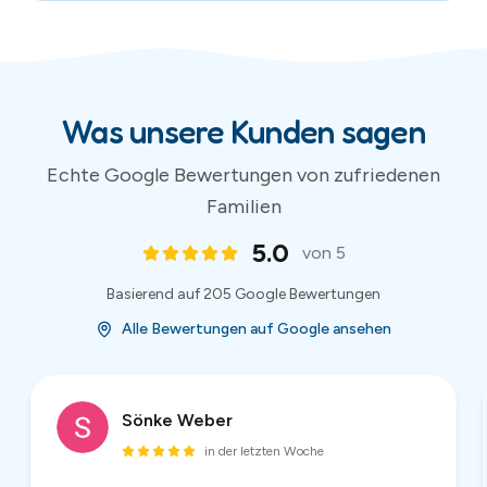
Sönke Weber
in der letzten Woche
Super netter Kontakt, unkompliziert und preiswert,
hier würde ich jederzeit wieder eine Hüpfburg
ausleihen! Danke!
1
/
54
(
54
Bewertungen)
Bewertungen und Sternebewertungen werden von Google bereitgestellt.
Aktuelle Bewertungen auf Google Maps ansehen
.