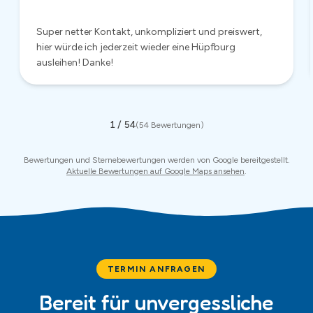
TERMIN ANFRAGEN
Bereit für unvergessliche
Momente?
Jetzt unverbindlich anfragen – wir antworten in der Regel
innerhalb von 24 Stunden.
Mietanfrage
Anrufen
:
0174 681 4861
WhatsApp
✓ Antwort innerhalb 24 Stunden · ✓ Keine Anzahlung nötig · ✓