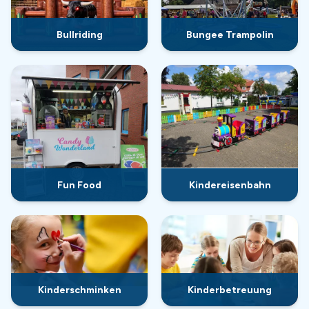
Bullriding
Bungee Trampolin
Fun Food
Kindereisenbahn
Kinderschminken
Kinderbetreuung