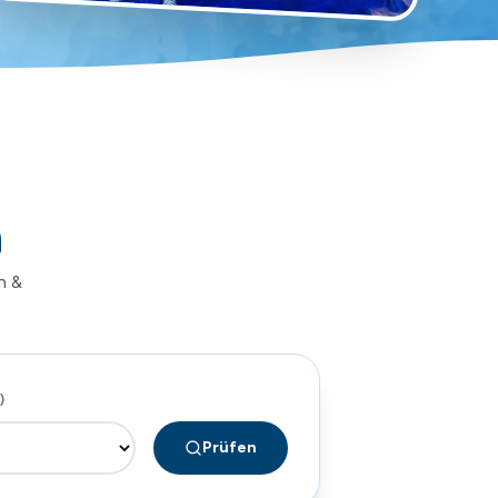
n
n &
)
Prüfen