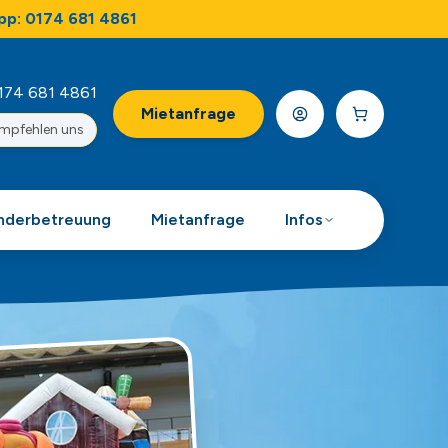
pp: 0174 681 4861
174 681 4861
Mietanfrage
empfehlen uns
nderbetreuung
Mietanfrage
Infos