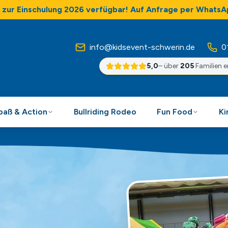
zur Einschulung 2026 verfügbar! Auf Anfrage per WhatsA
info@kidsevent-schwerin.de
0
5,0
– über
205
Familien 
Spaß & Action
Bullriding Rodeo
Fun Food
Ki