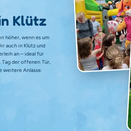
in Klütz
en höher, wenn es um
r auch in Klütz und
eih an – ideal für
 Tag der offenen Tür,
e weitere Anlässe.