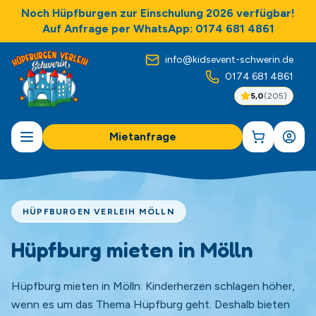
Noch Hüpfburgen zur Einschulung 2026 verfügbar!
Auf Anfrage per WhatsApp: 0174 681 4861
info@kidsevent-schwerin.de
0174 681 4861
5,0
(
205
)
Mietanfrage
HÜPFBURGEN VERLEIH MÖLLN
Hüpfburg mieten in Mölln
Hüpfburg mieten in Mölln: Kinderherzen schlagen höher,
wenn es um das Thema Hüpfburg geht. Deshalb bieten