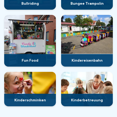
Bullriding
Bungee Trampolin
Fun Food
Kindereisenbahn
Kinderschminken
Kinderbetreuung