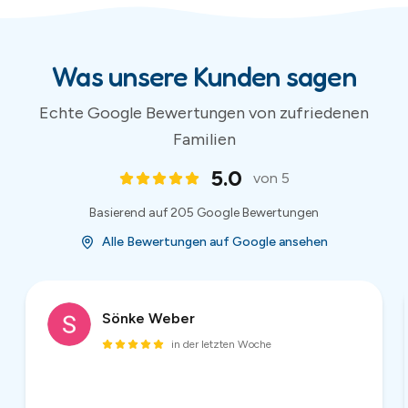
Sönke Weber
in der letzten Woche
Super netter Kontakt, unkompliziert und preiswert,
hier würde ich jederzeit wieder eine Hüpfburg
ausleihen! Danke!
2
/
54
(
54
Bewertungen)
Bewertungen und Sternebewertungen werden von Google bereitgestellt.
Aktuelle Bewertungen auf Google Maps ansehen
.