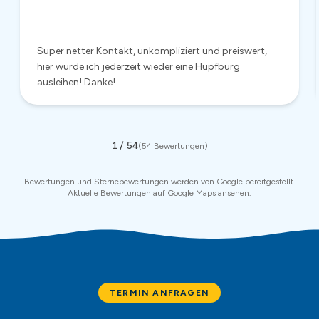
TERMIN ANFRAGEN
Bereit für unvergessliche
Momente?
Jetzt unverbindlich anfragen – wir antworten in der Regel
innerhalb von 24 Stunden.
Mietanfrage
Anrufen
:
0174 681 4861
WhatsApp