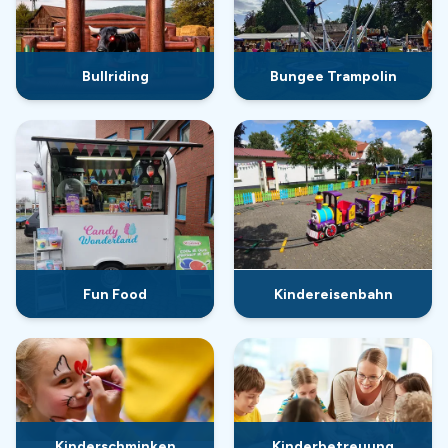
Bullriding
Bungee Trampolin
Fun Food
Kindereisenbahn
Kinderschminken
Kinderbetreuung