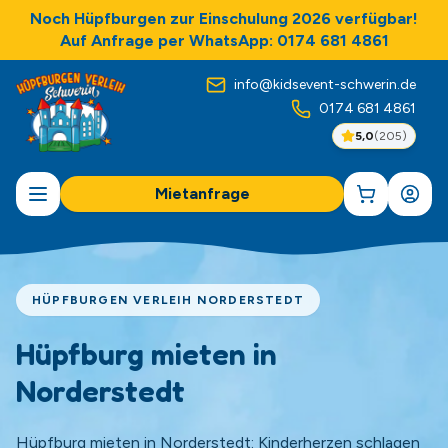
Noch Hüpfburgen zur Einschulung 2026 verfügbar!
Auf Anfrage per WhatsApp: 0174 681 4861
info@kidsevent-schwerin.de
0174 681 4861
5,0
(
205
)
Mietanfrage
HÜPFBURGEN VERLEIH NORDERSTEDT
Hüpfburg mieten in
Norderstedt
Hüpfburg mieten in Norderstedt: Kinderherzen schlagen