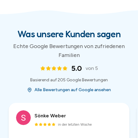
Sönke Weber
in der letzten Woche
Super netter Kontakt, unkompliziert und preiswert,
hier würde ich jederzeit wieder eine Hüpfburg
ausleihen! Danke!
2
/
54
(
54
Bewertungen)
Bewertungen und Sternebewertungen werden von Google bereitgestellt.
Aktuelle Bewertungen auf Google Maps ansehen
.