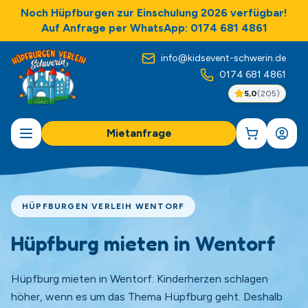
Noch Hüpfburgen zur Einschulung 2026 verfügbar!
Auf Anfrage per WhatsApp: 0174 681 4861
info@kidsevent-schwerin.de
0174 681 4861
5,0
(
205
)
Mietanfrage
HÜPFBURGEN VERLEIH WENTORF
Hüpfburg mieten in Wentorf
Hüpfburg mieten in Wentorf: Kinderherzen schlagen
höher, wenn es um das Thema Hüpfburg geht. Deshalb