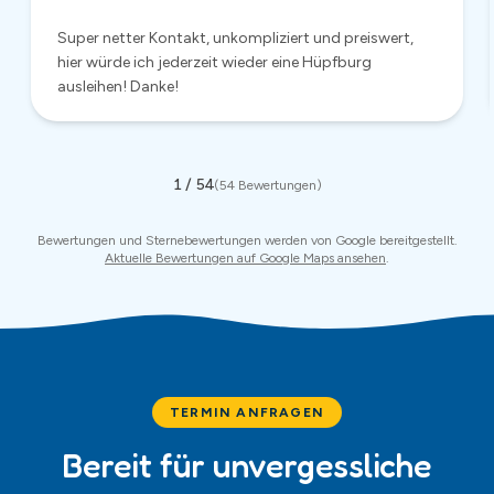
TERMIN ANFRAGEN
Bereit für unvergessliche
Momente?
Jetzt unverbindlich anfragen – wir antworten in der Regel
innerhalb von 24 Stunden.
Mietanfrage
Anrufen
:
0174 681 4861
WhatsApp
✓ Antwort innerhalb 24 Stunden · ✓ Keine Anzahlung nötig · ✓
Rundum Service