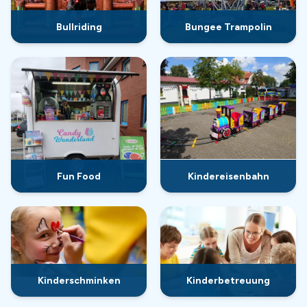
Bullriding
Bungee Trampolin
Fun Food
Kindereisenbahn
Kinderschminken
Kinderbetreuung