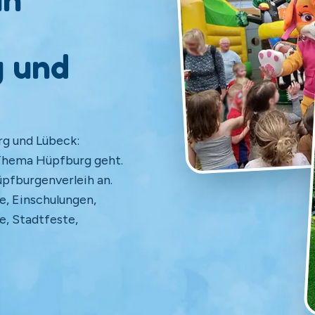
 und
g und Lübeck:
 Thema Hüpfburg geht.
üpfburgenverleih an.
e, Einschulungen,
e, Stadtfeste,