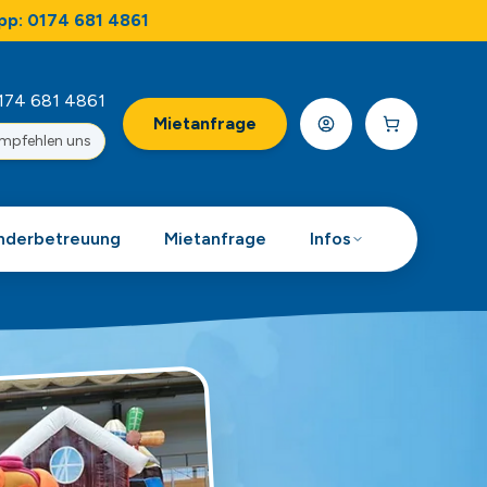
pp: 0174 681 4861
174 681 4861
Mietanfrage
empfehlen uns
nderbetreuung
Mietanfrage
Infos