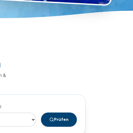
n
n &
)
Prüfen