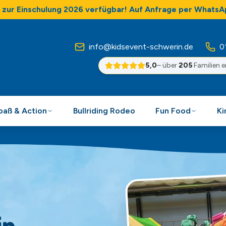
zur Einschulung 2026 verfügbar! Auf Anfrage per WhatsA
info@kidsevent-schwerin.de
0
5,0
– über
205
Familien 
Spaß & Action
Bullriding Rodeo
Fun Food
Ki
in