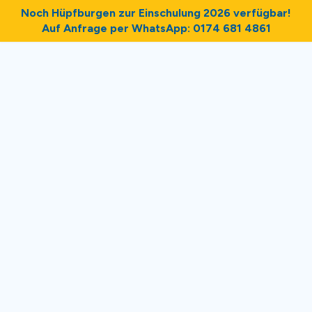
Noch Hüpfburgen zur Einschulung 2026 verfügbar!
Auf Anfrage per WhatsApp: 0174 681 4861