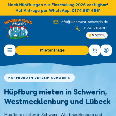
Noch Hüpfburgen zur Einschulung 2026 verfügbar!
Auf Anfrage per WhatsApp: 0174 681 4861
info@kidsevent-schwerin.de
0174 681 4861
5,0
(
205
)
Mietanfrage
HÜPFBURGEN VERLEIH SCHWERIN
Hüpfburg mieten in Schwerin,
Westmecklenburg und Lübeck
Hüpfburg mieten in Schwerin, Westmecklenburg und