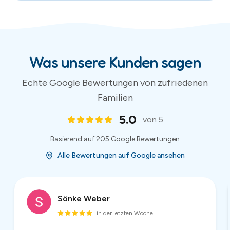
Sönke Weber
in der letzten Woche
Super netter Kontakt, unkompliziert und preiswert,
hier würde ich jederzeit wieder eine Hüpfburg
ausleihen! Danke!
2
/
53
(
53
Bewertungen)
Bewertungen und Sternebewertungen werden von Google bereitgestellt.
Aktuelle Bewertungen auf Google Maps ansehen
.