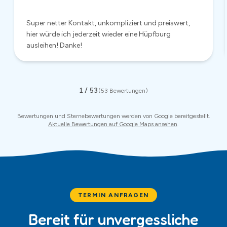
TERMIN ANFRAGEN
Bereit für unvergessliche
Momente?
Jetzt unverbindlich anfragen – wir antworten in der Regel
innerhalb von 24 Stunden.
Mietanfrage
Anrufen
:
0174 681 4861
WhatsApp
✓ Antwort innerhalb 24 Stunden · ✓ Keine Anzahlung nötig · ✓