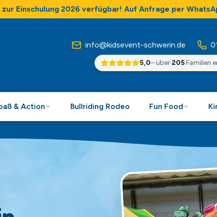
zur Einschulung 2026 verfügbar! Auf Anfrage per WhatsA
info@kidsevent-schwerin.de
0
5,0
– über
205
Familien 
Spaß & Action
Bullriding Rodeo
Fun Food
Ki
in