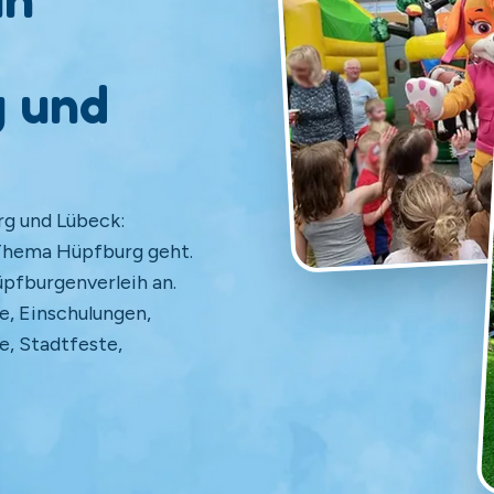
 und
g und Lübeck:
 Thema Hüpfburg geht.
üpfburgenverleih an.
e, Einschulungen,
e, Stadtfeste,