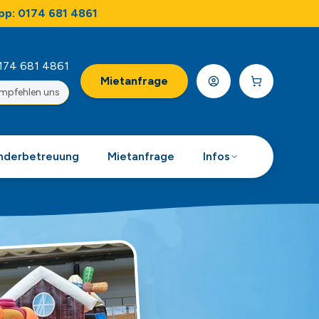
pp: 0174 681 4861
174 681 4861
Mietanfrage
empfehlen uns
nderbetreuung
Mietanfrage
Infos