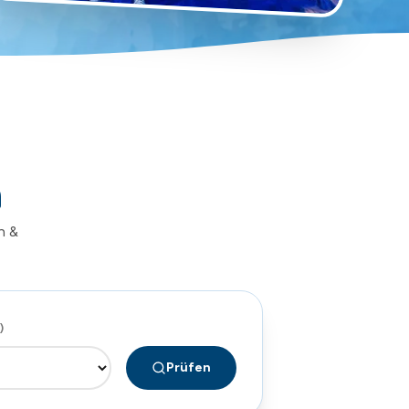
n
n &
)
Prüfen