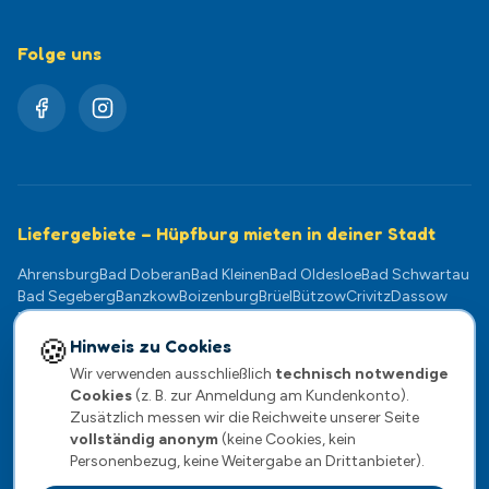
Folge uns
Liefergebiete – Hüpfburg mieten in deiner Stadt
Ahrensburg
Bad Doberan
Bad Kleinen
Bad Oldesloe
Bad Schwartau
Bad Segeberg
Banzkow
Boizenburg
Brüel
Bützow
Crivitz
Dassow
Dömitz
Eutin
Gadebusch
Geesthacht
Goldberg
Grevesmühlen
Güstrow
Hagenow
Klütz
Kühlungsborn
Lauenburg
Ludwigslust
🍪
Hinweis zu Cookies
Lübeck
Lübz
Lützow
Mölln
Neukloster
Neustadt-Glewe
Norderstedt
Wir verwenden ausschließlich
technisch notwendige
Pampow
Parchim
Plate
Plau am See
Ratzeburg
Rehna
Reinfeld
Cookies
(z. B. zur Anmeldung am Kundenkonto).
Rostock
Scharbeutz
Schwaan
Schwarzenbek
Schwerin
Sternberg
Zusätzlich messen wir die Reichweite unserer Seite
Stockelsdorf
Stralendorf
Teterow
Timmendorfer Strand
vollständig anonym
(keine Cookies, kein
Travemünde
Warnemünde
Wentorf
Wismar
Wittenburg
Zarrentin
Personenbezug, keine Weitergabe an Drittanbieter).