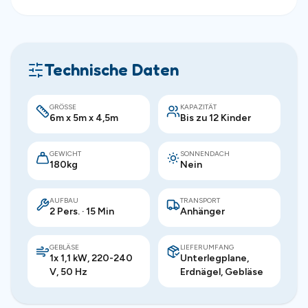
Technische Daten
GRÖSSE
KAPAZITÄT
6m x 5m x 4,5m
Bis zu 12 Kinder
GEWICHT
SONNENDACH
180kg
Nein
AUFBAU
TRANSPORT
2 Pers. · 15 Min
Anhänger
GEBLÄSE
LIEFERUMFANG
1x 1,1 kW, 220-240
Unterlegplane,
V, 50 Hz
Erdnägel, Gebläse