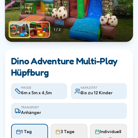
1
/
2
Dino Adventure Multi-Play
Hüpfburg
MASSE
KAPAZITÄT
6m x 5m x 4,5m
Bis zu 12 Kinder
TRANSPORT
Anhänger
1 Tag
3 Tage
Individuell