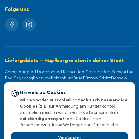
Folge uns
Liefergebiete – Hüpfburg mieten in deiner Stadt
Ahrensburg
Bad Doberan
Bad Kleinen
Bad Oldesloe
Bad Schwartau
Bad Segeberg
Banzkow
Boizenburg
Brüel
Bützow
Crivitz
Dassow
Dömitz
Eutin
Gadebusch
Geesthacht
Goldberg
Grevesmühlen
Güstrow
Hagenow
Klütz
Kühlungsborn
Lauenburg
Ludwigslust
🍪
Hinweis zu Cookies
Lübeck
Lübz
Lützow
Mölln
Neukloster
Neustadt-Glewe
Norderstedt
Wir verwenden ausschließlich
technisch notwendige
Pampow
Parchim
Plate
Plau am See
Ratzeburg
Rehna
Reinfeld
Cookies
(z. B. zur Anmeldung am Kundenkonto).
Rostock
Scharbeutz
Schwaan
Schwarzenbek
Schwerin
Sternberg
Zusätzlich messen wir die Reichweite unserer Seite
Stockelsdorf
Stralendorf
Teterow
Timmendorfer Strand
vollständig anonym
(keine Cookies, kein
Travemünde
Warnemünde
Wentorf
Wismar
Wittenburg
Zarrentin
Personenbezug, keine Weitergabe an Drittanbieter).
Verstanden