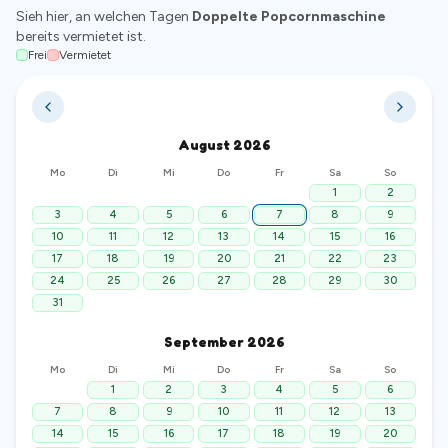
Sieh hier, an welchen Tagen
Doppelte Popcornmaschine
bereits vermietet ist.
Frei
Vermietet
August
2026
Mo
Di
Mi
Do
Fr
Sa
So
1
2
3
4
5
6
7
8
9
10
11
12
13
14
15
16
17
18
19
20
21
22
23
24
25
26
27
28
29
30
31
September
2026
Mo
Di
Mi
Do
Fr
Sa
So
1
2
3
4
5
6
7
8
9
10
11
12
13
14
15
16
17
18
19
20