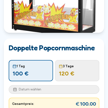
Doppelte Popcornmaschine
1 Tag
3 Tage
100
€
120
€
Datum wählen
100.00
Gesamtpreis: