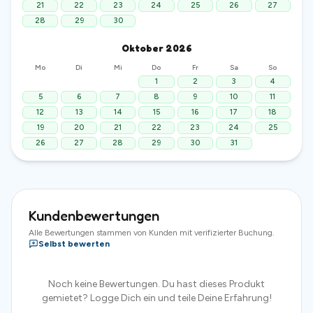
21
22
23
24
25
26
27
28
29
30
Oktober
2026
Mo
Di
Mi
Do
Fr
Sa
So
1
2
3
4
5
6
7
8
9
10
11
12
13
14
15
16
17
18
19
20
21
22
23
24
25
26
27
28
29
30
31
Kundenbewertungen
Alle Bewertungen stammen von Kunden mit verifizierter Buchung.
Selbst bewerten
Noch keine Bewertungen. Du hast dieses Produkt
gemietet? Logge Dich ein und teile Deine Erfahrung!