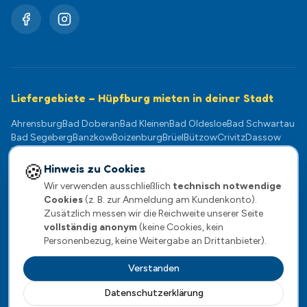
Liefergebiete – Hüpfburg mieten in deiner Stadt
Ahrensburg
Bad Doberan
Bad Kleinen
Bad Oldesloe
Bad Schwartau
Bad Segeberg
Banzkow
Boizenburg
Brüel
Bützow
Crivitz
Dassow
Dömitz
Eutin
Gadebusch
Geesthacht
Goldberg
Grevesmühlen
Güstrow
Hagenow
Klütz
Kühlungsborn
Lauenburg
Ludwigslust
🍪
Hinweis zu Cookies
Lübeck
Lübz
Lützow
Mölln
Neukloster
Neustadt-Glewe
Norderstedt
Wir verwenden ausschließlich
technisch notwendige
Pampow
Parchim
Plate
Plau am See
Ratzeburg
Rehna
Reinfeld
Cookies
(z. B. zur Anmeldung am Kundenkonto).
Rostock
Scharbeutz
Schwaan
Schwarzenbek
Schwerin
Sternberg
Zusätzlich messen wir die Reichweite unserer Seite
Stockelsdorf
Stralendorf
Teterow
Timmendorfer Strand
vollständig anonym
(keine Cookies, kein
Travemünde
Warnemünde
Wentorf
Wismar
Wittenburg
Zarrentin
Personenbezug, keine Weitergabe an Drittanbieter).
Verstanden
Datenschutzerklärung
Impressum
·
Datenschutz
·
AGB
·
Widerrufsrecht