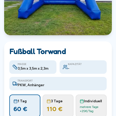
Fußball Torwand
MASSE
KAPAZITÄT
3,5m x 3,5m x 2,3m
-
TRANSPORT
PKW, Anhänger
1 Tag
3 Tage
Individuell
60
€
110
€
mehrere Tage
+
25
€/Tag