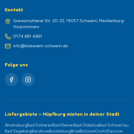
Kontakt
Grevesmühlener Str. 20-22, 19057 Schwerin, Mecklenburg-
Vorpommern
0174 681 4861
info@kidsevent-schwerin.de
Folge uns
Liefergebiete – Hüpfburg mieten in deiner Stadt
Ahrensburg
Bad Doberan
Bad Kleinen
Bad Oldesloe
Bad Schwartau
Bad Segeberg
Banzkow
Boizenburg
Brüel
Bützow
Crivitz
Dassow