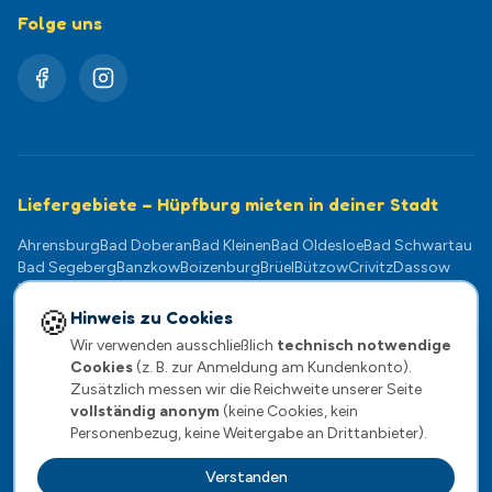
Folge uns
Liefergebiete – Hüpfburg mieten in deiner Stadt
Ahrensburg
Bad Doberan
Bad Kleinen
Bad Oldesloe
Bad Schwartau
Bad Segeberg
Banzkow
Boizenburg
Brüel
Bützow
Crivitz
Dassow
Dömitz
Eutin
Gadebusch
Geesthacht
Goldberg
Grevesmühlen
Güstrow
Hagenow
Klütz
Kühlungsborn
Lauenburg
Ludwigslust
🍪
Hinweis zu Cookies
Lübeck
Lübz
Lützow
Mölln
Neukloster
Neustadt-Glewe
Norderstedt
Wir verwenden ausschließlich
technisch notwendige
Pampow
Parchim
Plate
Plau am See
Ratzeburg
Rehna
Reinfeld
Cookies
(z. B. zur Anmeldung am Kundenkonto).
Rostock
Scharbeutz
Schwaan
Schwarzenbek
Schwerin
Sternberg
Zusätzlich messen wir die Reichweite unserer Seite
Stockelsdorf
Stralendorf
Teterow
Timmendorfer Strand
vollständig anonym
(keine Cookies, kein
Travemünde
Warnemünde
Wentorf
Wismar
Wittenburg
Zarrentin
Personenbezug, keine Weitergabe an Drittanbieter).
Verstanden