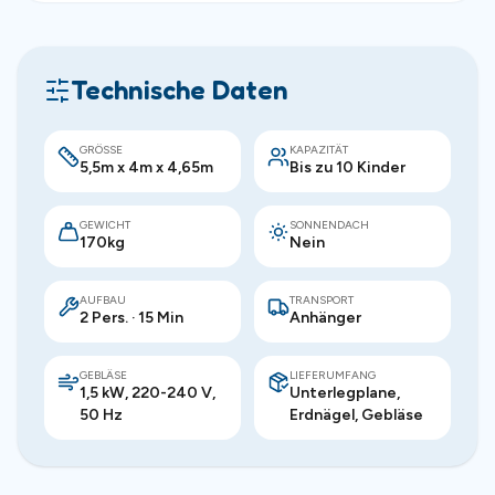
Technische Daten
GRÖSSE
KAPAZITÄT
5,5m x 4m x 4,65m
Bis zu 10 Kinder
GEWICHT
SONNENDACH
170kg
Nein
AUFBAU
TRANSPORT
2 Pers. · 15 Min
Anhänger
GEBLÄSE
LIEFERUMFANG
1,5 kW, 220-240 V,
Unterlegplane,
50 Hz
Erdnägel, Gebläse