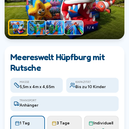
1
/
4
Meereswelt Hüpfburg mit
Rutsche
MASSE
KAPAZITÄT
5,5m x 4m x 4,65m
Bis zu 10 Kinder
TRANSPORT
Anhänger
1 Tag
3 Tage
Individuell