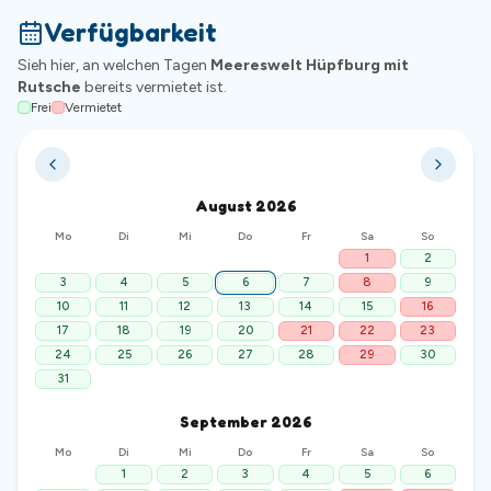
Verfügbarkeit
Sieh hier, an welchen Tagen
Meereswelt Hüpfburg mit
Rutsche
bereits vermietet ist.
Frei
Vermietet
August
2026
Mo
Di
Mi
Do
Fr
Sa
So
1
2
3
4
5
6
7
8
9
10
11
12
13
14
15
16
17
18
19
20
21
22
23
24
25
26
27
28
29
30
31
September
2026
Mo
Di
Mi
Do
Fr
Sa
So
1
2
3
4
5
6